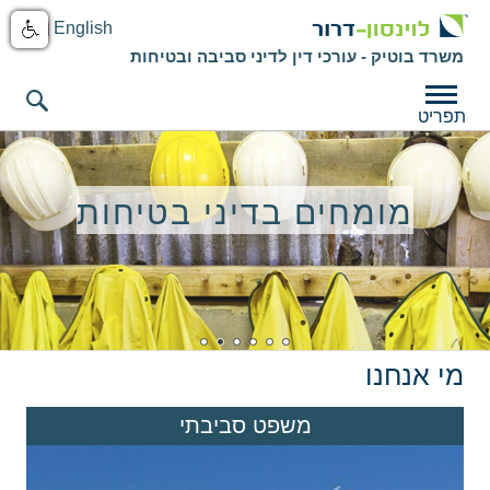
English
משרד בוטיק - עורכי דין לדיני סביבה ובטיחות
תפריט
לוינסון - דרור
מומחים בדיני בטיחות
35 שנות ניסיון במשפט
משפט סביבתי בינלאומי
יחס אישי ומקצועיות מעל
משלבים משפט טכנולוגיה
הכל
ומדע
סביבתי
עו"ד לדיני סביבה ובטיחות
מי אנחנו
משפט סביבתי