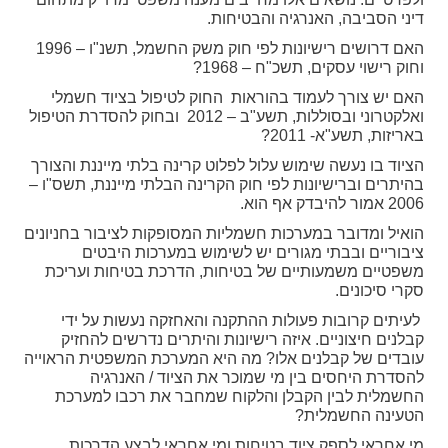
דיני הסביבה, האנרגיה והבטיחות.
האם דרושים רישיונות לפי חוק משק החשמל, תשנ"ו – 1996
וחוק רישוי עסקים, תשכ"ח – 1968?
האם יש צורך לעמוד בהוראות החוק לטיפול בציוד חשמלי
ואלקטרוני ובסוללות, תשע"ב – 2012 ובחוק להסדרת הטיפול
באריזות, תשע"א- 2011?
הציוד בו נעשה שימוש עלול לפלוט קרינה בלתי מייננת והצורך
בהיתרים וברישיונות לפי חוק הקרינה הבלתי מייננת, תשס"ו –
2006 אמור להיבדק אף הוא.
הואיל ומדובר במערכות חשמליות המסופקות לציבור בחניונים
ציבוריים ובבתי מגורים יש לשימוש במערכות היבטים
משפטיים משמעותיים של בטיחות, הדרכת בטיחות ועריכת
סקרי סיכונים.
לעיתים קרובות פעולות ההתקנה והאחזקה נעשות על ידי
קבלנים חיצוניים. איזה רישיונות והיתרים נדרשים להחזיק
עובדים של קבלנים אלו? מה היא המערכת המשפטית הראוייה
להסדרת היחסים בין מי שמוכר את הציוד / האנרגיה
החשמלית לבין הקבלן והלקוח שמחבר את רכבו למערכת
הטעינה החשמלית?
מי אחראי לספק ציוד בטיחות ומי אחראי לבצע הדרכות