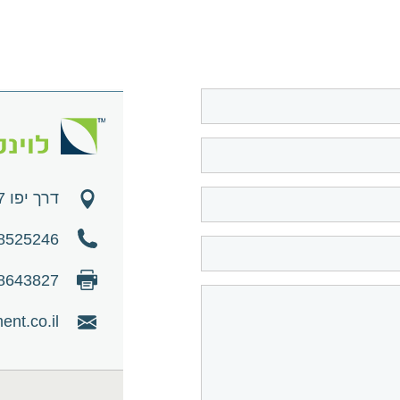
דרך יפו 157, חיפה 3525126
8525246
8643827
nt.co.il