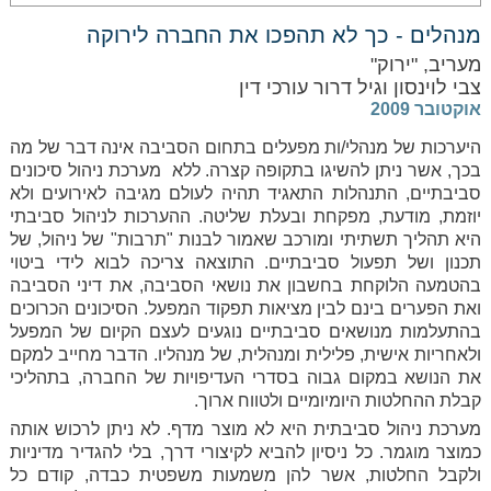
מנהלים - כך לא תהפכו את החברה לירוקה
מעריב, "ירוק"
צבי לוינסון וגיל דרור עורכי דין
אוקטובר 2009
היערכות של מנהלי/ות מפעלים בתחום הסביבה אינה דבר של מה
בכך, אשר ניתן להשיגו בתקופה קצרה. ללא מערכת ניהול סיכונים
סביבתיים, התנהלות התאגיד תהיה לעולם מגיבה לאירועים ולא
יוזמת, מודעת, מפקחת ובעלת שליטה. ההערכות לניהול סביבתי
היא תהליך תשתיתי ומורכב שאמור לבנות "תרבות" של ניהול, של
תכנון ושל תפעול סביבתיים. התוצאה צריכה לבוא לידי ביטוי
בהטמעה הלוקחת בחשבון את נושאי הסביבה, את דיני הסביבה
ואת הפערים בינם לבין מציאות תפקוד המפעל. הסיכונים הכרוכים
בהתעלמות מנושאים סביבתיים נוגעים לעצם הקיום של המפעל
ולאחריות אישית, פלילית ומנהלית, של מנהליו. הדבר מחייב למקם
את הנושא במקום גבוה בסדרי העדיפויות של החברה, בתהליכי
קבלת ההחלטות היומיומיים ולטווח ארוך.
מערכת ניהול סביבתית היא לא מוצר מדף. לא ניתן לרכוש אותה
כמוצר מוגמר. כל ניסיון להביא לקיצורי דרך, בלי להגדיר מדיניות
ולקבל החלטות, אשר להן משמעות משפטית כבדה, קודם כל