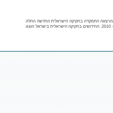
ן. ההרצאה התמקדה בחקיקה הישראלית החדשה החלה
על טיפול בשפכים ושימוש חוזר בהם ובעיקר בתקנות בריאות העם (תקני איכות מי קולחין וכללים לטיהור שפכים), התש"ע - 2010. החידושים בחקיקה הישראלית בישראל הוצגו