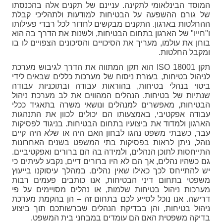
המוסד הבינלאומי לתקינה. עניינם
של תקנים אלה בהכנסתו
של גורם ההשפעה על הבטיחות למודעות ולתהליכי קבלת
ההחלטות בארגון. התקנים מבקשים לחדור לכל רבדי פעילותו
ו"חייו" של הארגון בתחום הבטיחות, ולשנות את הדרך בה הוא
בוחן את עולמו, מעריך את הסיכויים והסיכונים הצפויים לו בו
ומקבל החלטות.
תקן ISO 18001 הוא תקן המתווה את הדרך לגיבוש מערכת
לניהול בטיחות, בעזרת ניסוח של מערכות כללים שבאים לידי
ביטוי בנהלי בטיחות, בהוראות עבודה ובתוכניות עבודה
שנתיות של בטיחות. הנהלים המהווים את לב מערכת ניהול
הבטיחות, מאפשרים למנהלים ונושאי משרה בתאגיד ככלי
עבודה אפקטיבי, באמצעותו הם יכולים לכוון את התנהגות
הארגון ולמדוד את ביצועיו בתחום הבטיחות. בניגוד לפסיקות
עבר, כשבתי משפט נהגו לבחון האם היה או שלא היה קיים
נוהל, ניתן לראות בפסיקות בתי המשפט בשנים האחרונות
התייחסות לתוכן הנהלים, ולמידה בה הם ברורים ואפקטיביים.
גם כשהיו נהלים, אך הם לא היו ברורים דיים, נקבע לעיתים כי
יש להתייחס לכך כאילו שאין נהלים. במהלך עיסוקנו בייעוץ
משפטי בתחום דיני הבטיחות, אנו כותבים פעמים רבות
מערכות ניהול בטיחות שלמות, או נהלים מסויימים על פי
דרישה. אנו נוכל לסייע לכם בתחום זה – הן בהקמת מערכת
ניהול בטיחות, והן בבדיקת הנהלים שברשותכם תוך ביצוע
בדיקה משפטית האם הם עומדים במבחני בית המשפט.