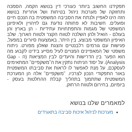
תפקידנו החשוב ביותר כעורכי דין בנושא הקמה, הסמכה
ותחזוקה של מערכות ניהול בטיחות ושל אחריות בנושא
הזה הינו לאפיין ולנתח את הסביבה המשפטית בה הנכם חיים
ופועלים. חשיבות לא פחותה נודעת גם לזיהויין ולאיפיונן
המשפטי של מגמות והתפתחויות עתידיות - הן בארץ והן
בעולם - הואיל ולהן השלכה לטווח הקצר ולטווח הארוך. שלב
האיפיון המשפטי מבוצע, בין היתר, באמצעות סיורים במפעל,
פגישות עם גורמים רלבנטיים והצגת שאלון מפורט. ניתוח
משפטי של המאפיינים המנויים לעיל מסייע בידינו לקבוע מה
הוא הפער בין הדרישות והיעדים לבין המציאות (ה - Gap
Analysis). על יסוד הניתוח נתקין את ה"משקפיים" המתאימים
לעסקכם, על מנת לאפשר לו לראות את סביבתו המשפטית
באור התפקודי הנכון לצרכיו. "משקפיים" אלה הן המערכת
המשפטית שתתמוך בתהליך קבלת ההחלטות בעסק -
ביומיום, בחירום ולטווח הרחוק.
למאמרים שלנו בנושא
מערכות לניהול איכות סביבה בתאגידים