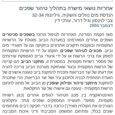
אחריות נושאי מישרה בתהליך טיהור שפכים
הנדסת מים נוזלים והשקיה, גיליונות 32-34
צבי לוינסון וגיל דרור, עורכי דין
דצמבר 2004
מאז הקמת המדינה, האחריות לטיפול מרוכז
בשפכים סניטרים
ושפכים אחרים המוזרמים במערכת הביוב מוטלת על הרשויות
המקומיות ובעקבות תיקונים אחרונים בחקיקה גם על תאגידי מים
וביוב.
מכונים לטיהור שפכים
, הוקמו על ידי הרשויות המקומיות
לספק את צרכי הרשות או על ידי איגודי ערים לאספקת שירותים
של מספר רשויות מקומיות. במסגרת זו,
מתקני הביוב
הם קניינה
של הרשות המקומית ובעוד שאחזקת מערכת הביוב צריכה להניח
את דעתו של שר הבריאות ותכנית להתקנת ביוב טעונה אישורם של
הועדה המחוזית לבניה ולתכנון עיר ושל שר הבריאות
,
הרי שתכנית
להתקנת
מיתקני טיהור
וסילוק שופכין
מן הביוב אל מחוץ לתחום
הרשות המקומית - טעונה גם אישורו של שר החקלאות
.
האינטראקציה בין מכון הטיהור לגופים אחרים (כגון רשויות
מקומיות, מפעלי תעשייה המספקים שפכים מחד, וחקלאים
הצורכים את הקולחין מאידך) כרוכה בדברי חקיקה רבים מתחומים
שונים בכלל, ומתחום המשפט הסביבתי ודיני איכות הסביבה