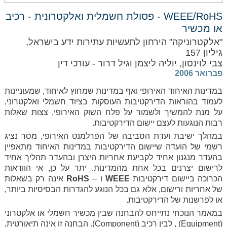
WEEE/RoHS - פסולת חשמלית ואלקטרונית - רכיב
או מכשיר
"אלקטרוניקה" הירחון לתעשיות עתירות ידע בישראל,
גיליון 157
צבי לוינסון, יוליה ליצמן וגיל דרור - עורכי דין
פברואר 2006
במדינות האיחוד האירופי ואף במדינות שמחוץ לאיחוד, שמעוניינות
לעמוד בהוראות הדירקטיבות העוסקות בציוד חשמלי ואלקטרוני,
על מנת להמשיך ולשמור על פלח השוק האירופי, צצות שאלות
רבות הנוגעות לעצם יישום הדירקטיבות.
במהלך ישיבת ועדת הסביבה של הפרלמנט האירופי, מסר נציג
רשמי של הועדה שיישום הדירקטיבות במדינות האיחוד מתאפיין
בהעדר מנגנון אחיד לקביעת אחריות היצרן ובהעדר תהליך אחיד
לרישום יצרנים בכל אחת מהמדינות. יתר על כן, אי הוודאות
הכרוכה ביישום דירקטיבות
WEEE
ו –
RoHS
אינה רק בשאלות
של אחריות ורישום, אלא גם בכל הנוגע להגדרות הבסיסיות ביותר,
או לפרשנות של הדירקטיבות.
במאמר הנוכחי נתייחס להבחנה שבין מכשיר חשמלי או אלקטרוני
(Equipment) , לבין רכיב (Component). הבחנה זו אינה תיאורטית,