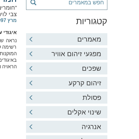
"חומרים מס
צבי לוינ
קטגוריות
מרץ 1997
איגודי 
מאמרים
נראה שי
רשימה קצ
מפגעי זיהום אוויר
המוקנות 
באיגודים
הראויה ו
שפכים
זיהום קרקע
פסולת
שינוי אקלים
אנרגיה