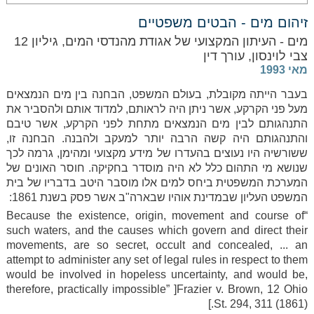
זיהום מים - הבטים משפטיים
מים - העיתון המקצועי של אגודת מהנדסי המים, גיליון 12
צבי לוינסון, עורך דין
מאי 1993
בעבר הייתה מקובלת, בעולם המשפט, הבחנה בין מים הנמצאים
מעל פני הקרקע, אשר ניתן היה לראותם, למדוד אותם ולהסביר את
התנהגותם לבין מים הנמצאים מתחת לפני הקרקע, אשר טיבם
והתנהגותם היה קשה הרבה יותר למעקב ולהבנה. הבחנה זו,
ששורשיה היו נעוצים בהעדרו של מידע מקצועי ומהימן, גרמה לכך
שנושא מי התהום כלל לא היה מוסדר בחקיקה. חוסר האונים של
המערכת המשפטית ביחס למים אלו מוסבר היטב בדבריו של בית
המשפט העליון שבמדינת אוהיו שבארה"ב אשר פסק בשנת 1861:
“Because the existence, origin, movement and course of
such waters, and the causes which govern and direct their
movements, are so secret, occult and concealed, ... an
attempt to administer any set of legal rules in respect to them
would be involved in hopeless uncertainty, and would be,
therefore, practically impossible”
]
Frazier v. Brown, 12 Ohio
St. 294, 311 (1861).]