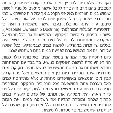
הקביעה, שלא ניתן להכפיף מים אלו לביקורת שיפוטית, גרמה
למצבים בהם אדם היה צריך לקבל אישור מתאים על מנת לעשות
שימוש במים הזורמים מעל פני הקרקע, אך יכול היה להשתמש במי
תהום ככל שיחפוץ, מבלי שניתן יהיה לפקח על אופי מעשיו ועל
טיבם. עוד היתה מקובלת בעבר גישה משפטית הידועה כ:
"דוקטרינת הבעלות המוחלטת" (Absolute Ownership Doctrine.).
גישה זו הניחה, כי זכויות במקרקעין מתפשטות גם בכל המצוי על
המקרקעין ומתחתם, לרבות על מים. מכוח גישה זו רשאי היה
בעלים של זכויות במקרקעין לעשות במים שבמקרקעיו ככל העולה
על רוחו גם אם במעשיו גרם לפגיעה במים בהם השתמש שכנו.
כיום התפתח מאד המחקר בנושא המים ובעקבותיו גדלה כמות
המידע העומדת לרשות העוסקים בנושא. בד בבד עם התפתחות
המדע השתנתה גם הגישה המשפטית לנושא המים.
חקיקת מים
מודרנית
איננה מפרידה כיום בין מים הנמצאים מעל פני הקרקע
לבין מים הנמצאים באקוויפרים מתחתיה, אלא מתייחסת למים
כאל מערכת אחת המושפעת מכל מרכיביה. החקיקה המודרנית
מכירה גם בהיות
המים משאב טבע חיוני
לצורך קיום חיים על פני
כדור הארץ. היא מפקיעה את זכותם של פרטים לעשות במים
כבתוך שלהם ומוסרת למדינה את השליטה במים ואת הזכות
להסדיר את השימוש בהם לטובת כלל אזרחיה, תוך שמירה על
זכותם להשתמש במים למטרות לגיטימיות.